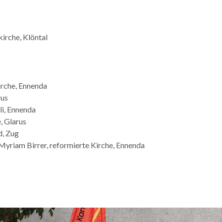
irche, Klöntal
irche, Ennenda
rus
li, Ennenda
, Glarus
d, Zug
Myriam Birrer, reformierte Kirche, Ennenda