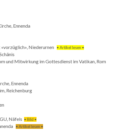
Kirche, Ennenda
t «vorzüglich», Niederurnen
• Artikel lesen •
 Schänis
Rom und Mitwirkung im Gottesdienst im Vatikan, Rom
irche, Ennenda
im, Reichenburg
den
 SGU, Näfels
• Bild •
 Ennenda
• Artikel lesen •