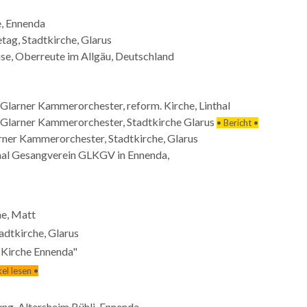
e, Ennenda
tag, Stadtkirche, Glarus
se, Oberreute im Allgäu, Deutschland
Glarner Kammerorchester, reform. Kirche, Linthal
 Glarner Kammerorchester, Stadtkirche Glarus
• Bericht •
rner Kammerorchester, Stadtkirche, Glarus
nal Gesangverein GLKGV in Ennenda,
he, Matt
adtkirche, Glarus
 Kirche Ennenda"
kel lesen •
ung, Altersheim Bühli, Ennenda