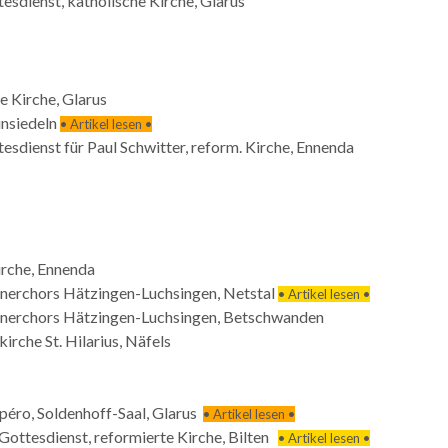
dienst, katholische Kirche, Glarus
e Kirche, Glarus
insiedeln
• Artikel lesen •
dienst für Paul Schwitter, reform. Kirche, Ennenda
irche, Ennenda
nerchors Hätzingen-Luchsingen, Netstal
• Artikel lesen •
 Männerchors Hätzingen-Luchsingen, Betschwanden
rche St. Hilarius, Näfels
péro, Soldenhoff-Saal, Glarus
• Artikel lesen •
ottesdienst, reformierte Kirche, Bilten
• Artikel lesen •