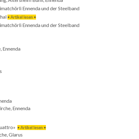
imatchörli Ennenda und der Steelband
thal
• Artikel lesen •
imatchörli Ennenda und der Steelband
e, Ennenda
s
nnenda
irche, Ennenda
 Quattro»
• Artikel lesen •
che, Glarus